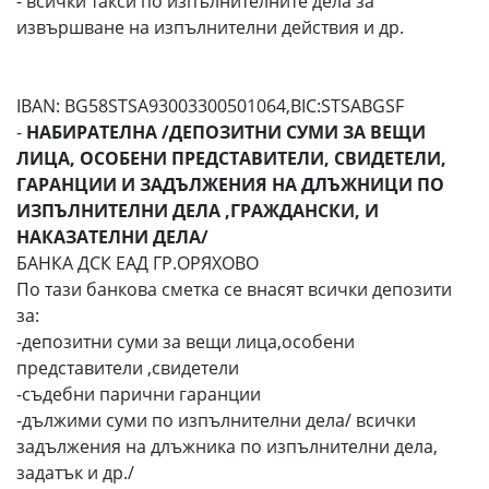
- всички такси по изпълнителните дела за
извършване на изпълнителни действия и др.
IBAN: BG58STSA93003300501064,BIC:STSABGSF
-
НАБИРАТЕЛНА /ДЕПОЗИТНИ СУМИ ЗА ВЕЩИ
ЛИЦА, ОСОБЕНИ ПРЕДСТАВИТЕЛИ, СВИДЕТЕЛИ,
ГАРАНЦИИ И ЗАДЪЛЖЕНИЯ НА ДЛЪЖНИЦИ ПО
ИЗПЪЛНИТЕЛНИ ДЕЛА ,ГРАЖДАНСКИ, И
НАКАЗАТЕЛНИ ДЕЛА/
БАНКА ДСК ЕАД ГР.ОРЯХОВО
По тази банкова сметка се внасят всички депозити
за:
-депозитни суми за вещи лица,особени
представители ,свидетели
-съдебни парични гаранции
-дължими суми по изпълнителни дела/ всички
задължения на длъжника по изпълнителни дела,
задатък и др./