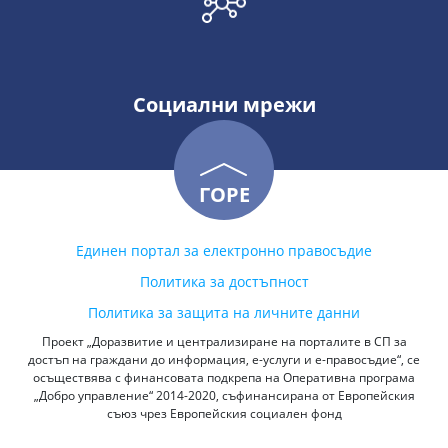
Социални мрежи
ГОРЕ
Единен портал за електронно правосъдие
Политика за достъпност
Политика за защита на личните данни
Проект „Доразвитие и централизиране на порталите в СП за
достъп на граждани до информация, е-услуги и е-правосъдие“, се
осъществява с финансовата подкрепа на Оперативна програма
„Добро управление“ 2014-2020, съфинансирана от Европейския
съюз чрез Европейския социален фонд