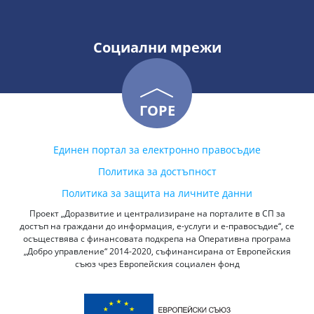
Социални мрежи
ГОРЕ
Единен портал за електронно правосъдие
Политика за достъпност
Политика за защита на личните данни
Проект „Доразвитие и централизиране на порталите в СП за
достъп на граждани до информация, е-услуги и е-правосъдие“, се
осъществява с финансовата подкрепа на Оперативна програма
„Добро управление“ 2014-2020, съфинансирана от Европейския
съюз чрез Европейския социален фонд