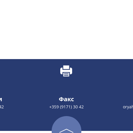
и
Факс
42
+359 (9171) 30 42
orya