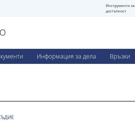
Инструменти за
достъпност
ВО
кументи
Информация за дела
Връзки
СЪДИЕ